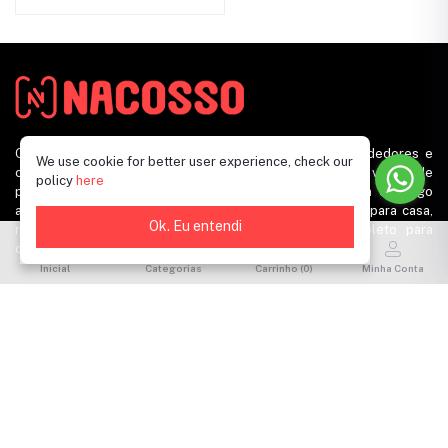
O
Nacosso
é uma plataforma on-line que conecta vendedores e
We use cookie for better user experience, check our
compradores em um só lugar, tornando a compra e venda de
policy
here
produtos mais fácil e conveniente para todos. Com um catálogo
abrangente de produtos, desde eletrônicos a produtos para casa,
Ok. Eu entendi
roupas e acessórios, o Nacosso é um destino completo para
compras on-line.
Inicial
Categorias
Carrinho (
0
)
Minha Conta
Assine nosso boletim informativo para atualizações
regulares sobre ofertas, cupons e muito mais
Inscreva-se